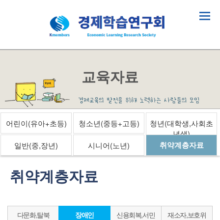
교육자료
어린이(유아+초등)
청소년(중등+고등)
청년(대학생,사회초
년생)
취약계층자료
일반(중,장년)
시니어(노년)
취약계층자료
다문화,탈북
장애인
신용회복,서민
재소자,보호위