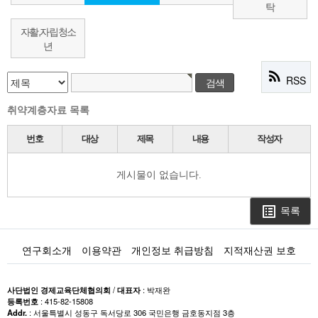
탁
자활,자립청소
년
rss_feed
RSS
취약계층자료 목록
번호
대상
제목
내용
작성자
게시물이 없습니다.
목록
list_alt
연구회소개
이용약관
개인정보 취급방침
지적재산권 보호
사단법인 경제교육단체협의회
/
대표자
: 박재완
등록번호
: 415-82-15808
Addr.
: 서울특별시 성동구 독서당로 306 국민은행 금호동지점 3층