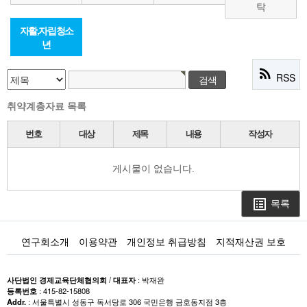
탁
자활,자립청소
년
rss_feed
RSS
취약계층자료 목록
번호
대상
제목
내용
작성자
게시물이 없습니다.
목록
list_alt
연구회소개
이용약관
개인정보 취급방침
지적재산권 보호
사단법인 경제교육단체협의회
/
대표자
: 박재완
등록번호
: 415-82-15808
Addr.
: 서울특별시 성동구 독서당로 306 국민은행 금호동지점 3층