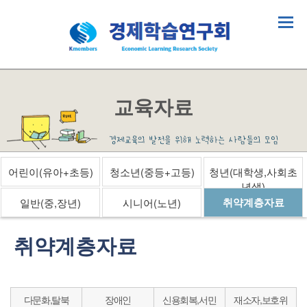
교육자료
어린이(유아+초등)
청소년(중등+고등)
청년(대학생,사회초
년생)
취약계층자료
일반(중,장년)
시니어(노년)
취약계층자료
다문화,탈북
장애인
신용회복,서민
재소자,보호위