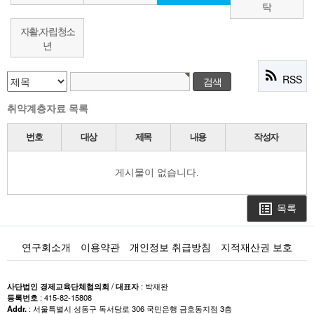
탁
자활,자립청소
년
rss_feed
RSS
취약계층자료 목록
번호
대상
제목
내용
작성자
게시물이 없습니다.
목록
list_alt
연구회소개
이용약관
개인정보 취급방침
지적재산권 보호
사단법인 경제교육단체협의회
/
대표자
: 박재완
등록번호
: 415-82-15808
Addr.
: 서울특별시 성동구 독서당로 306 국민은행 금호동지점 3층