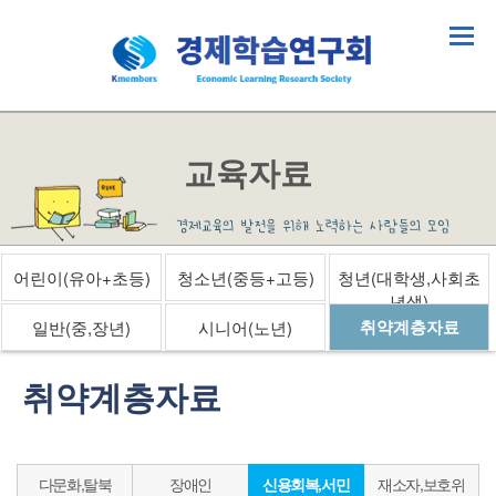
교육자료
어린이(유아+초등)
청소년(중등+고등)
청년(대학생,사회초
년생)
취약계층자료
일반(중,장년)
시니어(노년)
취약계층자료
다문화,탈북
장애인
신용회복,서민
재소자,보호위