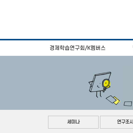
경제학습연구회/K멤버스
세미나
연구조