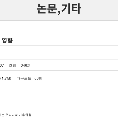
논문,기타
 영향
:37
조회 :
346회
(1.7M)
다운로드 : 63회
타내는 우리나라 기후위험