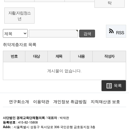
탁
자활,자립청소
년
rss_feed
RSS
취약계층자료 목록
번호
대상
제목
내용
작성자
게시물이 없습니다.
목록
list_alt
연구회소개
이용약관
개인정보 취급방침
지적재산권 보호
사단법인 경제교육단체협의회
/
대표자
: 박재완
등록번호
: 415-82-15808
Addr.
: 서울특별시 성동구 독서당로 306 국민은행 금호동지점 3층