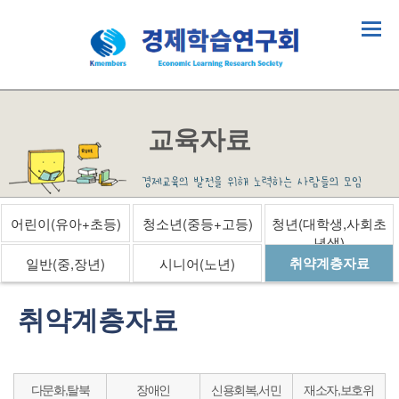
교육자료
어린이(유아+초등)
청소년(중등+고등)
청년(대학생,사회초
년생)
취약계층자료
일반(중,장년)
시니어(노년)
취약계층자료
다문화,탈북
장애인
신용회복,서민
재소자,보호위